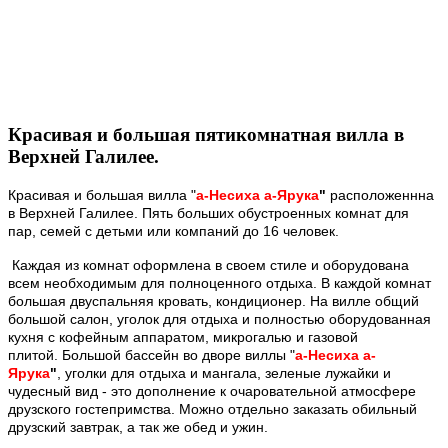
Красивая и большая пятикомнатная вилла в
Верхней Галилее.
Красивая и большая вилла "
а-Несиха а-Ярука
"
расположеннна
в Верхней Галилее. Пять больших обустроенных комнат для
пар, семей с детьми или компаний до 16 человек.
Каждая из комнат оформлена в своем стиле и оборудована
всем необходимым для полноценного отдыха. В каждой комнат
большая двуспальняя кровать, кондиционер. На вилле общий
большой салон, уголок для отдыха и полностью оборудованная
кухня с кофейным аппаратом, микрогалью и газовой
плитой.
Большой бассейн во дворе виллы
"
а-Несиха а-
Ярука
"
,
уголки для отдыха и мангала,
зеленые лужайки и
чудесный вид - это дополнение к очаровательной атмосфере
друзского гостепримства.
Можно отдельно заказать обильный
друзский завтрак, а так же обед и ужин.