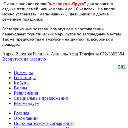
Очень подойдет вилла
"
а-Несиха а-Ярука
"
для хорошего
отдыха пяти семей, или компании до 16 человек. На вилле
можно устраивать
"
ма
льчишники", "девишники" и другие
семейные праздники.
Гостеприимные хозяева помогут вам в составалении
пешеходных туристических маршрутов по заповедным местам.
Так же предложат вам экскурсии на джипах, тракторонах и
лошадях.
Адрес
Верхняя Галилея, Айн аль-Асад
Телефоны
072-3302354
Вернуться на главную
502
Циммеры
Гостиницы
Кибуцы
Виллы
Развлечения
Специальные предложения
Рекомендуем
Главная
О компании
Пользовательское соглашение.