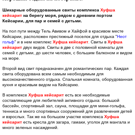
Шикарные оборудованные свиты комплекса
Хуфша
кейсарит
на берегу моря, рядом с древним портом
Кейсарии, для пар и семей с детьми.
На пол пути между Тель Авивом и Хайфой в красивом месте
Кейсарии, расположен престижный поселок для отдыха "
Неот
гольф
" и в нем комплекс
Хуфша кейсарит
. Свиты в
Хуфша
кейсарит
двух видов. Свиты в две с половиной комнаты для
семей с детьми, до шести человек, с большим балконом
и видом
на море.
Второй вид свит предназначен для романтических пар. Каждая
свита оборудована всем самым необходимым для
высококачественного отдыха. Спальная комната, оборудованная
кухня и красивым видом на Кейсарию.
В комплексе
Хуфша кейсарит
есть все необходимые
составляющие для любителей активного отдыха: большой
бассейн, спортивный зал, сауна, площадки для мини-гольфа,
тенниса и много спортивных сооружений для развлечения детей
и взрослых. Так же на большом участке комплекса
Хуфша
кейсарит
есть кресла для загара, гамаки, уголок для мангала и
много зеленых насаждений.