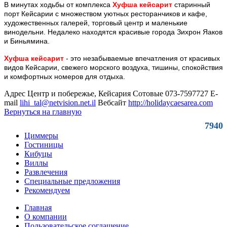
В минутах ходьбы от комплекса
Хуфша кейсарит
старинный
порт Кейсарии с множеством уютных ресторанчиков и кафе,
художественных галерей, торговый центр и маленькие
винодельни. Недалеко находятся красивые города Зихрон Яаков
и Биньямина.
Хуфша кейсарит
- это незабываемые впечатления от красивых
видов Кейсарии, свежего морского воздуха, тишины, спокойствия
и комфортных номеров для отдыха.
Адрес
Центр и побережье, Кейсария
Сотовые
073-7597727
E-
mail
lihi_tal@netvision.net.il
Вебсайт
http://holidaycaesarea.com
Вернуться на главную
7940
Циммеры
Гостиницы
Кибуцы
Виллы
Развлечения
Специальные предложения
Рекомендуем
Главная
О компании
Пользовательское соглашение.