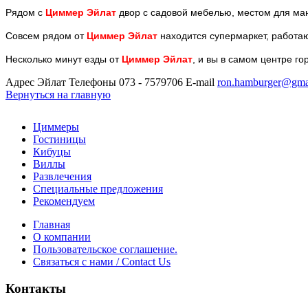
Рядом с
Циммер Эйлат
двор с садовой мебелью, местом для ман
Совсем рядом от
Циммер Эйлат
находится супермаркет,
работаю
Несколько минут езды от
Циммер Эйлат
, и вы в самом центре го
Адрес
Эйлат
Телефоны
073 - 7579706
E-mail
ron.hamburger@gma
Вернуться на главную
Циммеры
Гостиницы
Кибуцы
Виллы
Развлечения
Специальные предложения
Рекомендуем
Главная
О компании
Пользовательское соглашение.
Связаться с нами / Contact Us
Контакты